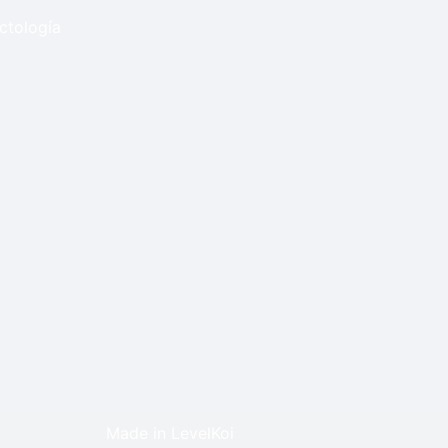
ctología
Made in LevelKoi