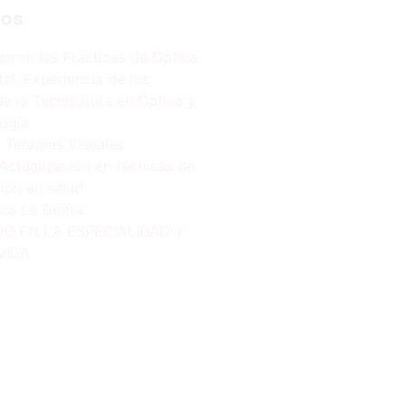
sos
naron las Prácticas de Óptica
al: Experiencia de los
e la Tecnicatura en Óptica y
ogía
 Terápias Visuales
Actualización en técnicas de
ción en salud
ca La Docta
O EN LA ESPECIALIDAD Y
VIDA