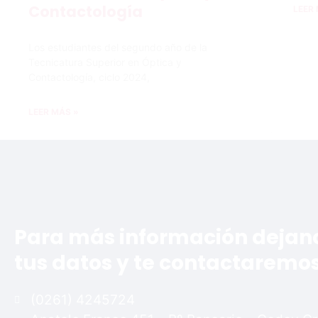
Contactología
LEER
Los estudiantes del segundo año de la
Tecnicatura Superior en Óptica y
Contactología, ciclo 2024,
LEER MÁS »
Para más información dejan
tus datos y te contactaremos.
(0261) 4245724