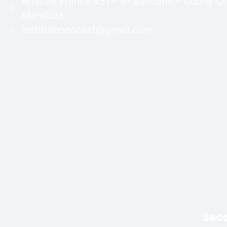
Anatole France 451 – Bº Bancario – Godoy Cr
Mendoza
institutoneocast@gmail.com
Sec