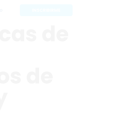
o
INSCRIBIRME
icas de
os de
y