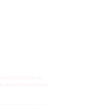
Actualización en
e esterilización en
ción esterilización. Limpieza