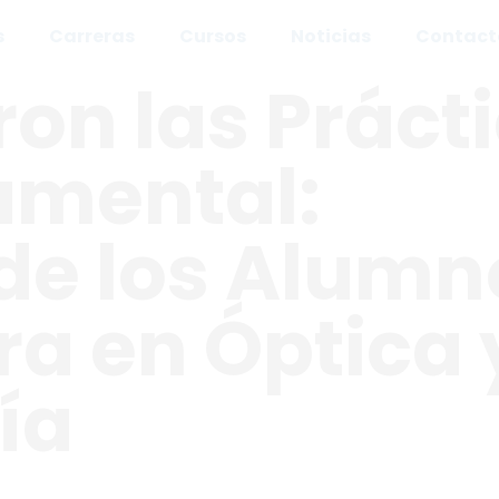
s
Carreras
Cursos
Noticias
Contact
on las Práct
umental:
de los Alumn
ra en Óptica 
ía