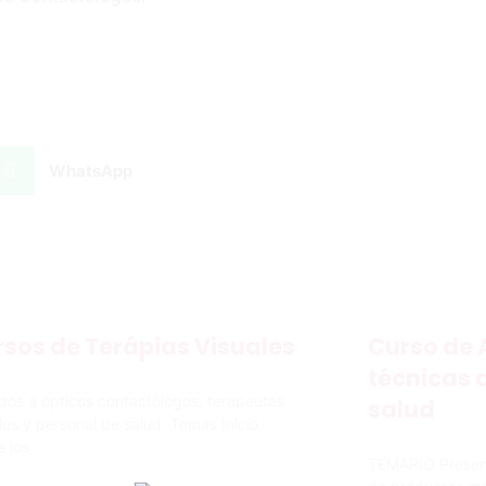
WhatsApp
sos de Terápias Visuales
Curso de 
técnicas d
idos a ópticos contactólogos, terapeutas
salud
les y personal de salud. Temas Inicio :
 los
TEMARIO Presenta