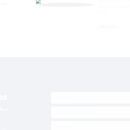
de productos mé
 MÁS »
productos médic
nivel.
LEER MÁS »
os
..