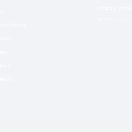
Optica y Conta
io
Prótesis Dental
enes Somos
reras
sos
icias
tacto