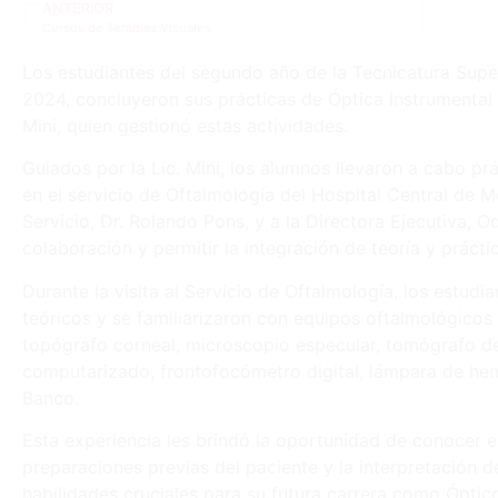
ANTERIOR
Cursos de Terápias Visuales
Los estudiantes del segundo año de la Tecnicatura Super
2024, concluyeron sus prácticas de Óptica Instrumental ba
Mini, quien gestionó estas actividades.
Guiados por la Lic. Mini, los alumnos llevaron a cabo pr
en el servicio de Oftalmología del Hospital Central de
Servicio, Dr. Rolando Pons, y a la Directora Ejecutiva, O
colaboración y permitir la integración de teoría y prácti
Durante la visita al Servicio de Oftalmología, los estud
teóricos y se familiarizaron con equipos oftalmológico
topógrafo corneal, microscopio especular, tomógrafo d
computarizado, frontofocómetro digital, lámpara de he
Banco.
Esta experiencia les brindó la oportunidad de conocer e
preparaciones previas del paciente y la interpretación 
habilidades cruciales para su futura carrera como Ópti