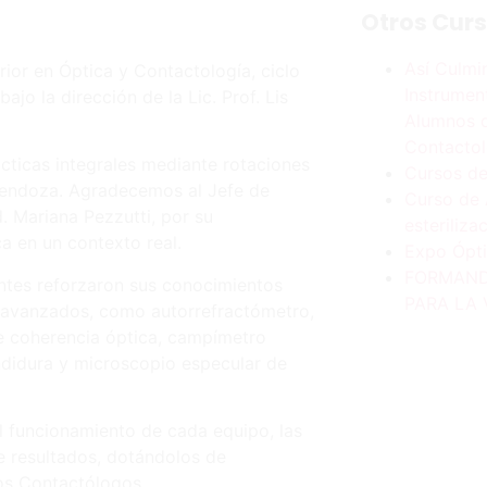
Otros Cur
Así Culmi
ior en Óptica y Contactología, ciclo
Instrument
jo la dirección de la Lic. Prof. Lis
Alumnos d
Contactol
ácticas integrales mediante rotaciones
Cursos de
 Mendoza. Agradecemos al Jefe de
Curso de 
d. Mariana Pezzutti, por su
esteriliza
ca en un contexto real.
Expo Ópti
FORMAND
iantes reforzaron sus conocimientos
PARA LA 
s avanzados, como autorrefractómetro,
e coherencia óptica, campímetro
ndidura y microscopio especular de
l funcionamiento de cada equipo, las
de resultados, dotándolos de
cos Contactólogos.